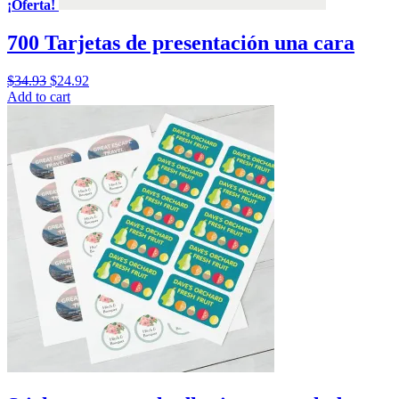
¡Oferta!
700 Tarjetas de presentación una cara
$
34.93
$
24.92
Add to cart