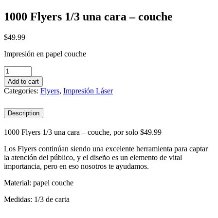
1000 Flyers 1/3 una cara – couche
$
49.99
Impresión en papel couche
1000
Flyers
Add to cart
1/3
Categories:
Flyers
,
Impresión Láser
una
cara
Description
-
couche
quantity
1000 Flyers 1/3 una cara – couche, por solo $49.99
Los Flyers continúan siendo una excelente herramienta para captar
la atención del público, y el diseño es un elemento de vital
importancia, pero en eso nosotros te ayudamos.
Material: papel couche
Medidas: 1/3 de carta