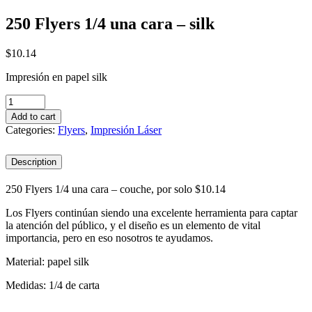
250 Flyers 1/4 una cara – silk
$
10.14
Impresión en papel silk
250
Flyers
Add to cart
1/4
Categories:
Flyers
,
Impresión Láser
una
cara
Description
-
silk
quantity
250 Flyers 1/4 una cara – couche, por solo $10.14
Los Flyers continúan siendo una excelente herramienta para captar
la atención del público, y el diseño es un elemento de vital
importancia, pero en eso nosotros te ayudamos.
Material: papel silk
Medidas: 1/4 de carta