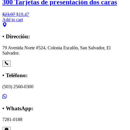
300 Tarjetas de presentación dos caras
$
23.97
$
19.47
Add to cart
• Dirección:
79 Avenida Norte #524, Colonia Escalón, San Salvador, El
Salvador.
• Teléfono:
(503) 2560-0300
• WhatsApp:
7281-0188