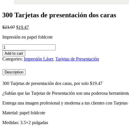
300 Tarjetas de presentación dos caras
$
23.97
$
19.47
Impresión en papel foldcote
300
Tarjetas
Add to cart
de
Categories:
Impresión Láser
,
Tarjetas de Presentación
presentación
dos
Description
caras
quantity
300 Tarjetas de presentación dos caras, por solo $19.47
¿Sabías que las Tarjetas de Presentación son una poderosa herramienta 
Entrega una imagen profesional y moderna a tus clientes con Tarjetas
Material: papel foldcote
Medidas: 3.5×2 pulgadas