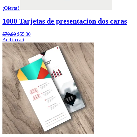
¡Oferta!
1000 Tarjetas de presentación dos caras
$
79.90
$
55.30
Add to cart