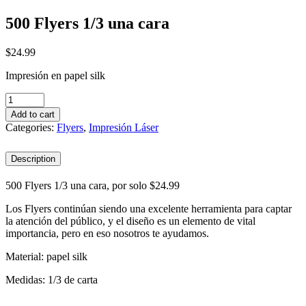
500 Flyers 1/3 una cara
$
24.99
Impresión en papel silk
500
Flyers
Add to cart
1/3
Categories:
Flyers
,
Impresión Láser
una
cara
Description
quantity
500 Flyers 1/3 una cara, por solo $24.99
Los Flyers continúan siendo una excelente herramienta para captar
la atención del público, y el diseño es un elemento de vital
importancia, pero en eso nosotros te ayudamos.
Material: papel silk
Medidas: 1/3 de carta