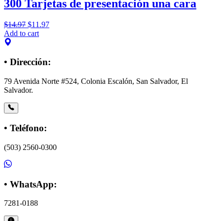
300 Tarjetas de presentación una cara
$
14.97
$
11.97
Add to cart
• Dirección:
79 Avenida Norte #524, Colonia Escalón, San Salvador, El
Salvador.
• Teléfono:
(503) 2560-0300
• WhatsApp:
7281-0188