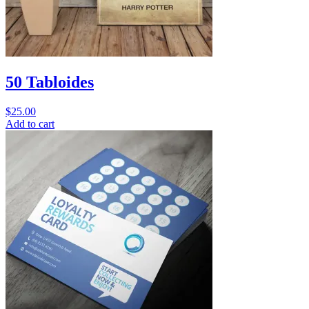
50 Tabloides
$
25.00
Add to cart