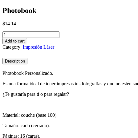
Photobook
$
14.14
Photobook
quantity
Add to cart
Category:
Impresión Láser
Description
Photobook Personalizado.
Es una forma ideal de tener impresas tus fotografías y que no estén su
¿Te gustaría para ti o para regalar?
Material: couche (base 100).
Tamaño: carta (cerrado).
Páginas: 16 (caras).