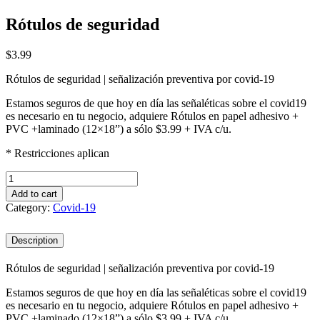
Rótulos de seguridad
$
3.99
Rótulos de seguridad | señalización preventiva por covid-19
Estamos seguros de que hoy en día las señaléticas sobre el covid19
es necesario en tu negocio, adquiere Rótulos en papel adhesivo +
PVC +laminado (12×18”) a sólo $3.99 + IVA c/u.
* Restricciones aplican
Rótulos
de
Add to cart
seguridad
Category:
Covid-19
quantity
Description
Rótulos de seguridad | señalización preventiva por covid-19
Estamos seguros de que hoy en día las señaléticas sobre el covid19
es necesario en tu negocio, adquiere Rótulos en papel adhesivo +
PVC +laminado (12×18”) a sólo $3.99 + IVA c/u.