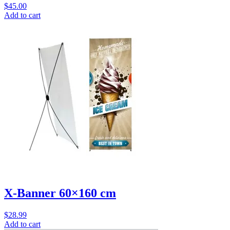
$
45.00
Add to cart
X-Banner 60×160 cm
$
28.99
Add to cart