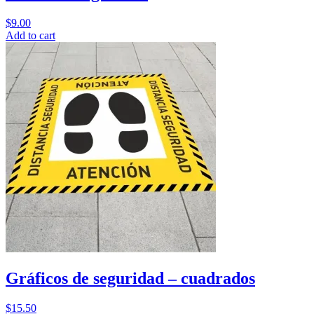
$
9.00
Add to cart
Gráficos de seguridad – cuadrados
$
15.50