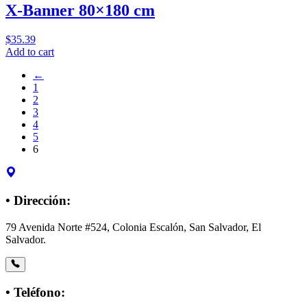
X-Banner 80×180 cm
$
35.39
Add to cart
←
1
2
3
4
5
6
• Dirección:
79 Avenida Norte #524, Colonia Escalón, San Salvador, El
Salvador.
• Teléfono: