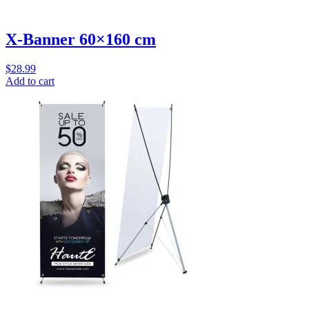
X-Banner 60×160 cm
$
28.99
Add to cart